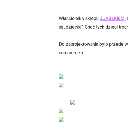
Właścicielką sklepu
ZJABŁKIEM
j
jej „dziecka”. Choć tych dzieci troc
Do zaprojektowania było przede ws
commerce’u.