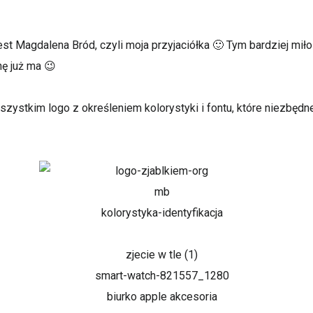
est Magdalena Bród, czyli moja przyjaciółka 🙂 Tym bardziej mił
hę już ma 😉
zystkim logo z określeniem kolorystyki i fontu, które niezbędne