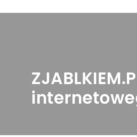
Przejdź
do
treści
ZJABLKIEM.PL
internetowe